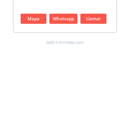
Mapa
Whatsapp
Llamar
2026 © EnChillán.com