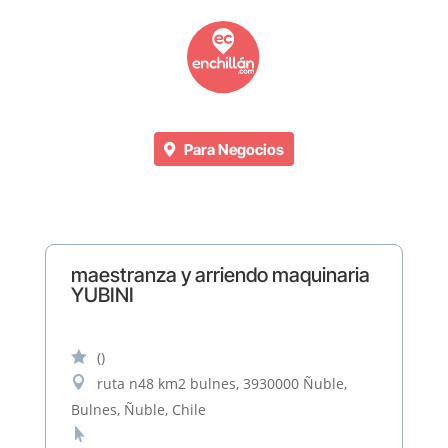
Para Negocios
maestranza y arriendo maquinaria
YUBINI

()

ruta n48 km2 bulnes, 3930000 Ñuble,
Bulnes, Ñuble, Chile
