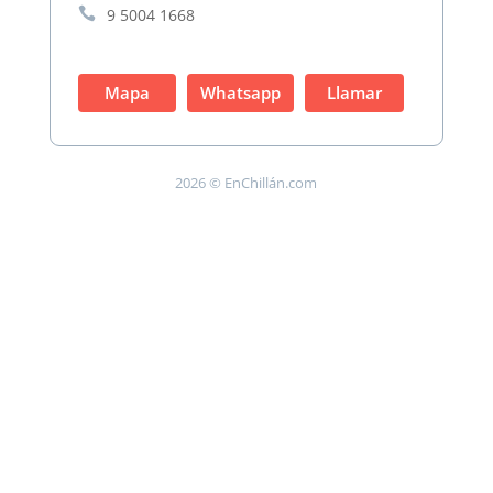

9 5004 1668
Mapa
Whatsapp
Llamar
2026 © EnChillán.com