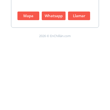
Mapa
Whatsapp
Llamar
2026 © EnChillán.com