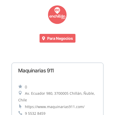
Para Negocios
Maquinarias 911

()

Av. Ecuador 980, 3700005 Chillán, Ñuble,
Chile

https://www.maquinarias911.com/

9 5532 8459