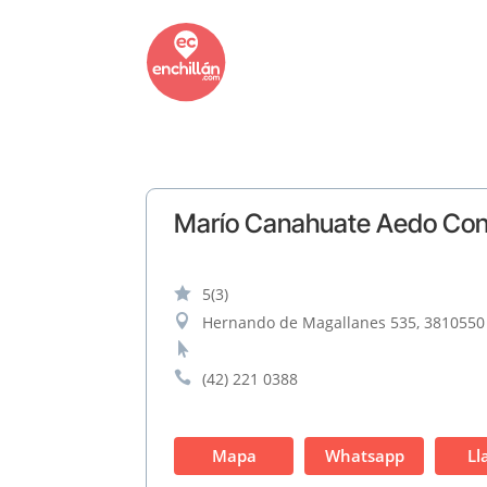
Marío Canahuate Aedo Constr

5
(3)

Hernando de Magallanes 535, 3810550 C


(42) 221 0388
Mapa
Whatsapp
Ll