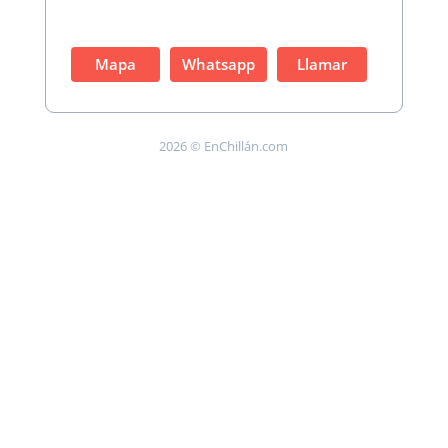
Mapa
Whatsapp
Llamar
2026 © EnChillán.com