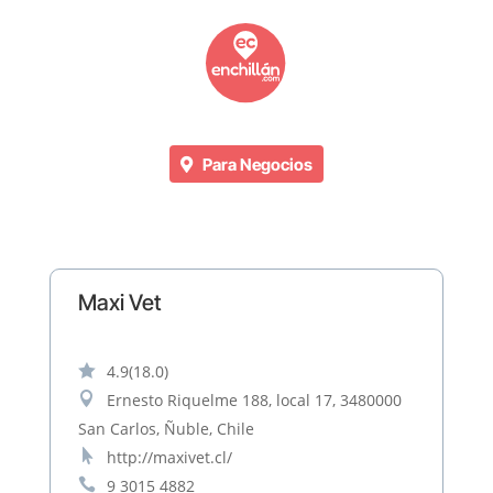
Para Negocios
Maxi Vet

4.9
(18.0)

Ernesto Riquelme 188, local 17, 3480000
San Carlos, Ñuble, Chile

http://maxivet.cl/

9 3015 4882