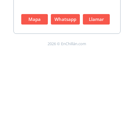
Mapa
Whatsapp
Llamar
2026 © EnChillán.com