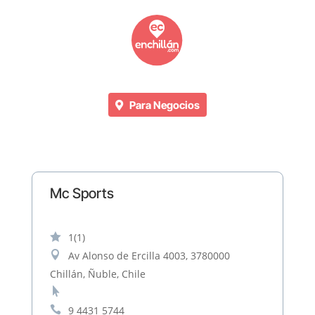
Para Negocios
Mc Sports

1
(1)

Av Alonso de Ercilla 4003, 3780000
Chillán, Ñuble, Chile


9 4431 5744