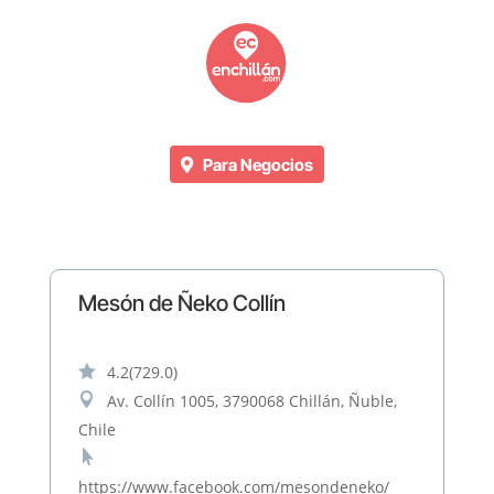
Para Negocios
Mesón de Ñeko Collín

4.2
(729.0)

Av. Collín 1005, 3790068 Chillán, Ñuble,
Chile

https://www.facebook.com/mesondeneko/