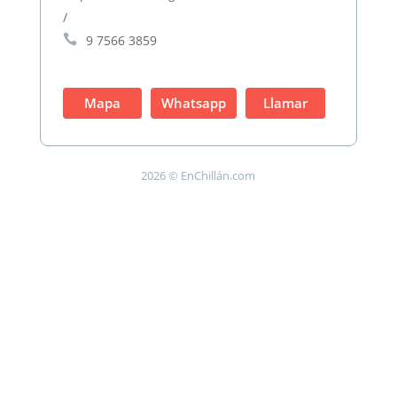
/

9 7566 3859
Mapa
Whatsapp
Llamar
2026 © EnChillán.com