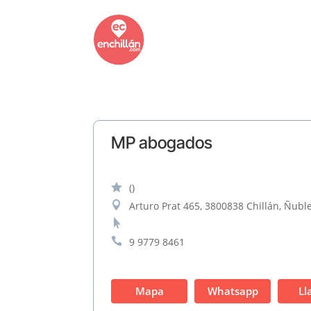
MP abogados

()

Arturo Prat 465, 3800838 Chillán, Ñuble


9 9779 8461
Mapa
Whatsapp
Ll