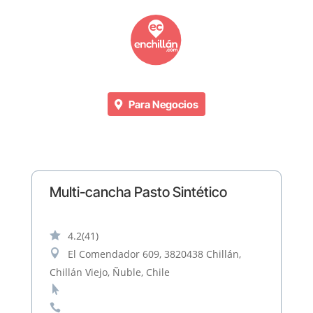
Para Negocios
Multi-cancha Pasto Sintético

4.2
(41)

El Comendador 609, 3820438 Chillán,
Chillán Viejo, Ñuble, Chile

