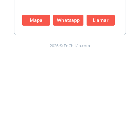
Mapa
Whatsapp
Llamar
2026 © EnChillán.com