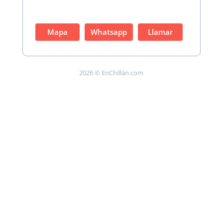
Mapa
Whatsapp
Llamar
2026 © EnChillán.com