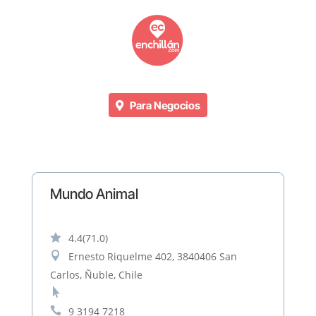
Para Negocios
Mundo Animal

4.4
(71.0)

Ernesto Riquelme 402, 3840406 San
Carlos, Ñuble, Chile


9 3194 7218