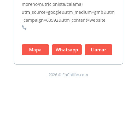
moreno/nutricionista/calama?
utm_source=google&utm_medium=gmb&utm
_campaign=63592&utm_content=website

Mapa
Whatsapp
Llamar
2026 © EnChillán.com