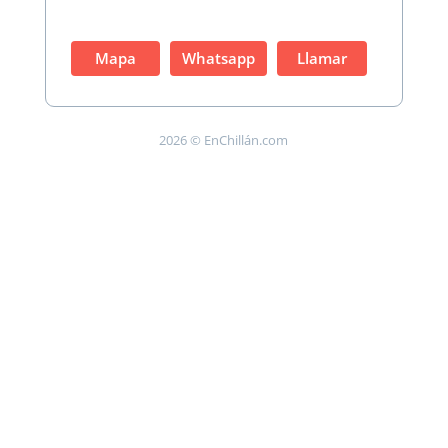
Mapa
Whatsapp
Llamar
2026 © EnChillán.com