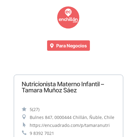
Para Negocios
Nutricionista Materno Infantil –
Tamara Muñoz Sáez

5
(27)

Bulnes 847, 0000444 Chillán, Ñuble, Chile

https://encuadrado.com/p/tamaranutri

9 8392 7021