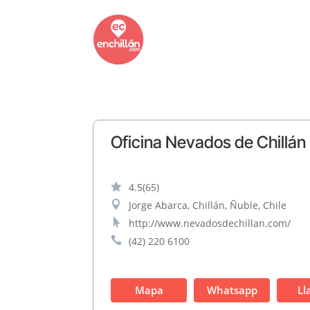
Oficina Nevados de Chillán

4.5
(65)

Jorge Abarca, Chillán, Ñuble, Chile

http://www.nevadosdechillan.com/

(42) 220 6100
Mapa
Whatsapp
Ll