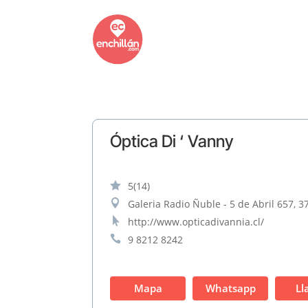
Óptica Di ‘ Vanny

5
(14)

Galeria Radio Ñuble - 5 de Abril 657, 3

http://www.opticadivannia.cl/

9 8212 8242
Mapa
Whatsapp
Ll