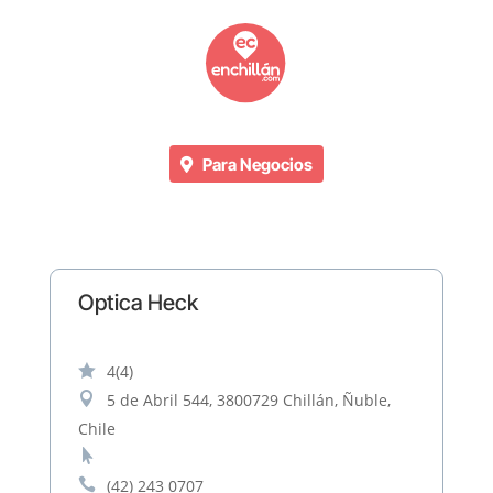
Para Negocios
Optica Heck

4
(4)

5 de Abril 544, 3800729 Chillán, Ñuble,
Chile


(42) 243 0707