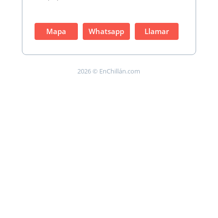
Mapa
Whatsapp
Llamar
2026 © EnChillán.com