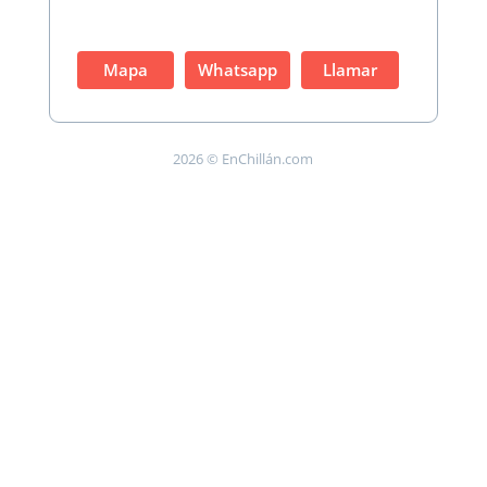
Mapa
Whatsapp
Llamar
2026 © EnChillán.com