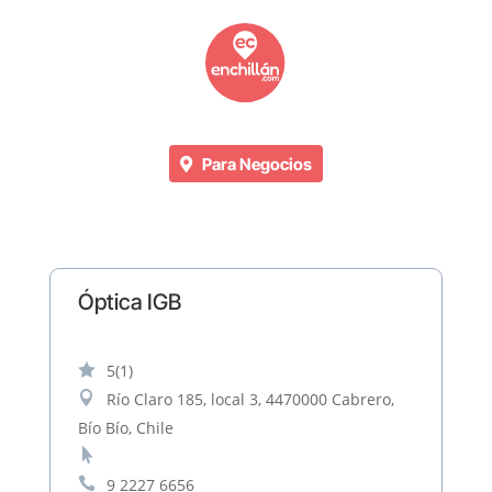
Para Negocios
Óptica IGB

5
(1)

Río Claro 185, local 3, 4470000 Cabrero,
Bío Bío, Chile


9 2227 6656