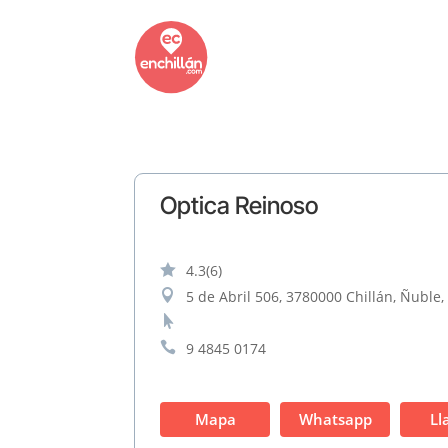
Optica Reinoso

4.3
(6)

5 de Abril 506, 3780000 Chillán, Ñuble,


9 4845 0174
Mapa
Whatsapp
Ll