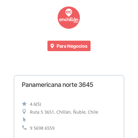
Para Negocios
Panamericana norte 3645

4.6
(5)

Ruta 5 3651, Chillán, Ñuble, Chile


9 5698 6559