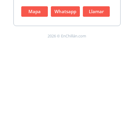
Mapa
Whatsapp
Llamar
2026 © EnChillán.com