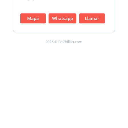
Mapa
Whatsapp
Llamar
2026 © EnChillán.com