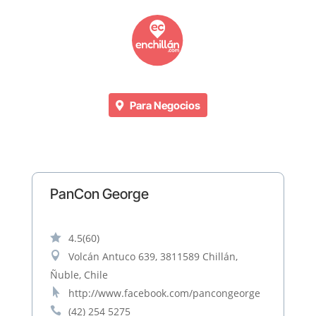
Para Negocios
PanCon George

4.5
(60)

Volcán Antuco 639, 3811589 Chillán,
Ñuble, Chile

http://www.facebook.com/pancongeorge

(42) 254 5275