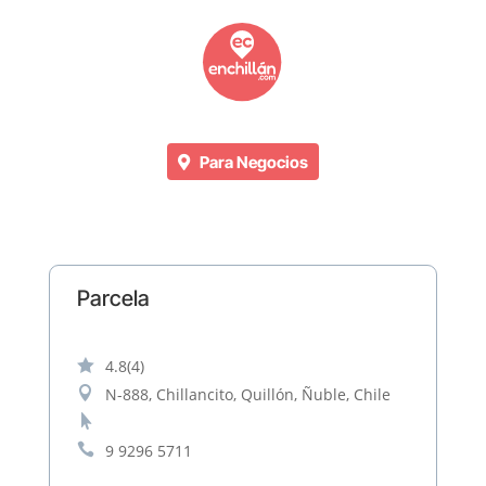
Para Negocios
Parcela

4.8
(4)

N-888, Chillancito, Quillón, Ñuble, Chile


9 9296 5711