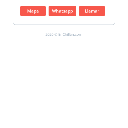
Mapa
Whatsapp
Llamar
2026 © EnChillán.com