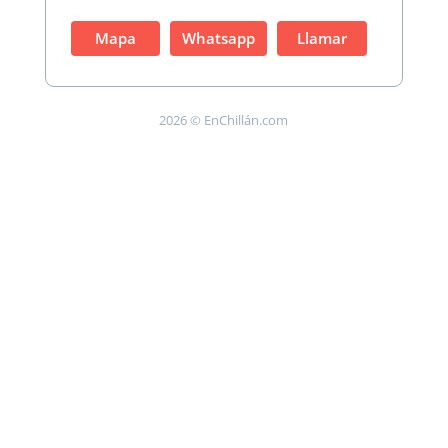
Mapa
Whatsapp
Llamar
2026 © EnChillán.com