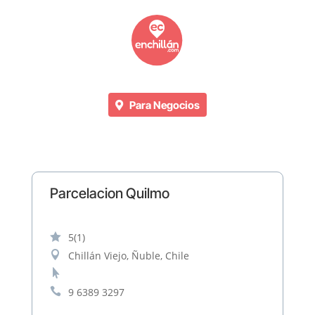
Para Negocios
Parcelacion Quilmo

5
(1)

Chillán Viejo, Ñuble, Chile


9 6389 3297