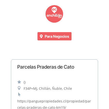
Para Negocios
Parcelas Praderas de Cato

()

F34P+MJ, Chillán, Ñuble, Chile

https://panguepropiedades.cl/propiedad/par
celas-praderas-de-cato-km19/