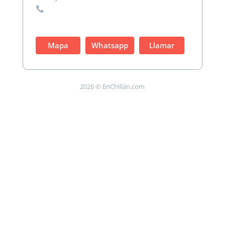

Mapa
Whatsapp
Llamar
2026 © EnChillán.com