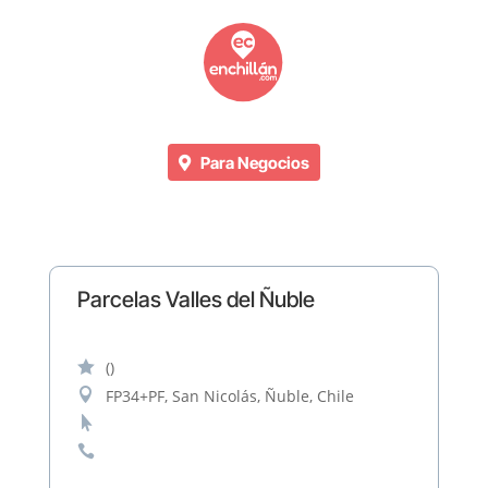
Para Negocios
Parcelas Valles del Ñuble

()

FP34+PF, San Nicolás, Ñuble, Chile

