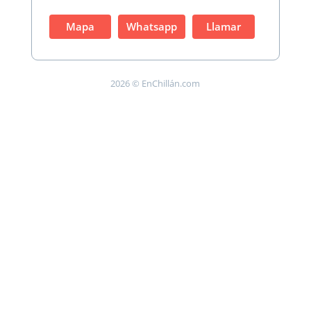
Mapa
Whatsapp
Llamar
2026 © EnChillán.com