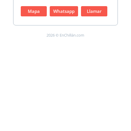
Mapa
Whatsapp
Llamar
2026 © EnChillán.com