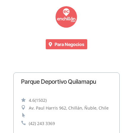
Para Negocios
Parque Deportivo Quilamapu

4.6
(1502)

Av. Paul Harris 962, Chillán, Ñuble, Chile


(42) 243 3369