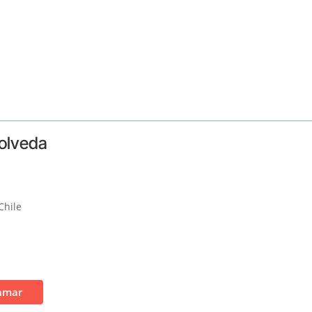
polveda
Chile
amar