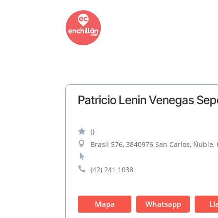
Patricio Lenin Venegas Se

()

Brasil 576, 3840976 San Carlos, Ñuble, 


(42) 241 1038
Mapa
Whatsapp
Ll