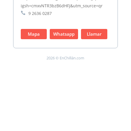
igsh=cmxvNTR3bzB6dHFj&utm_source=qr

9 2636 0287
Mapa
Whatsapp
Llamar
2026 © EnChillán.com