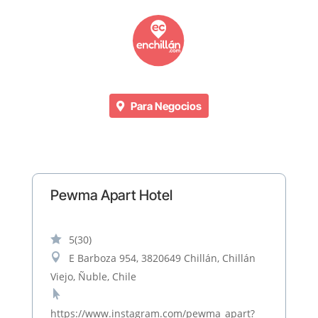
Para Negocios
Pewma Apart Hotel

5
(30)

E Barboza 954, 3820649 Chillán, Chillán
Viejo, Ñuble, Chile

https://www.instagram.com/pewma_apart?