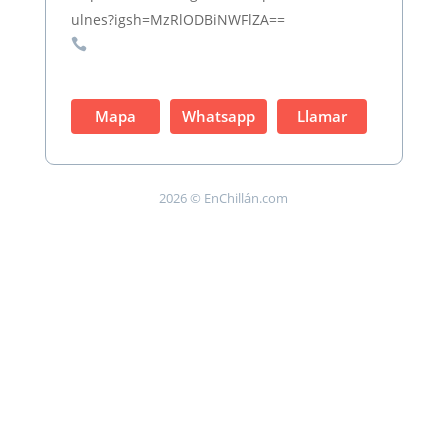
ulnes?igsh=MzRlODBiNWFlZA==

Mapa
Whatsapp
Llamar
2026 © EnChillán.com