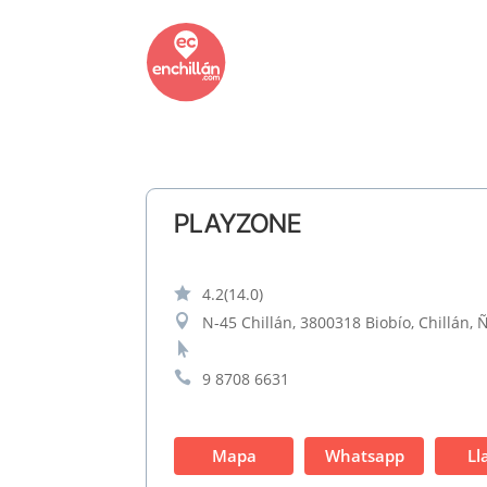
PLAYZONE

4.2
(14.0)

N-45 Chillán, 3800318 Biobío, Chillán, 


9 8708 6631
Mapa
Whatsapp
Ll