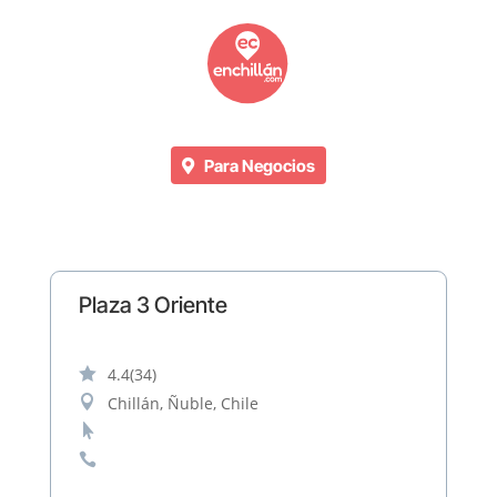
Para Negocios
Plaza 3 Oriente

4.4
(34)

Chillán, Ñuble, Chile

