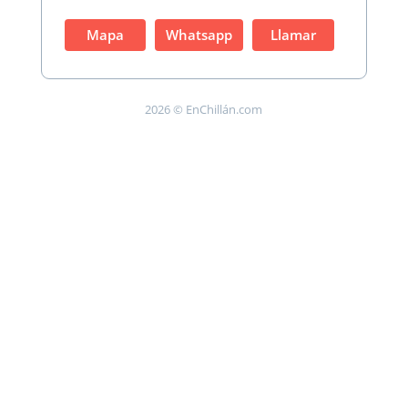
Mapa
Whatsapp
Llamar
2026 © EnChillán.com