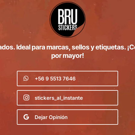
os. Ideal para marcas, sellos y etiquetas. ¡Co
por mayor!

+56 9 5513 7646‬

stickers_al_instante

Dejar Opinión