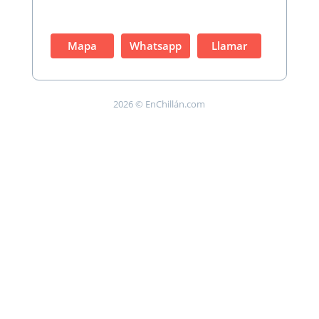
Mapa
Whatsapp
Llamar
2026 © EnChillán.com