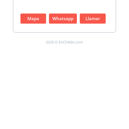
Mapa
Whatsapp
Llamar
2026 © EnChillán.com