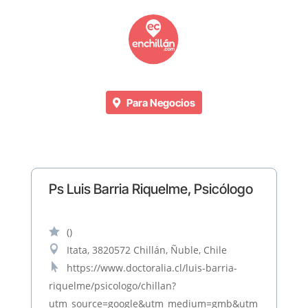
Para Negocios
Ps Luis Barria Riquelme, Psicólogo

()

Itata, 3820572 Chillán, Ñuble, Chile

https://www.doctoralia.cl/luis-barria-
riquelme/psicologo/chillan?
utm_source=google&utm_medium=gmb&utm