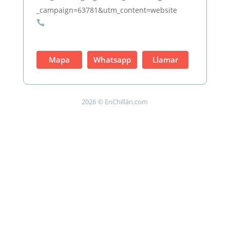
_campaign=63781&utm_content=website

Mapa
Whatsapp
Llamar
2026 © EnChillán.com