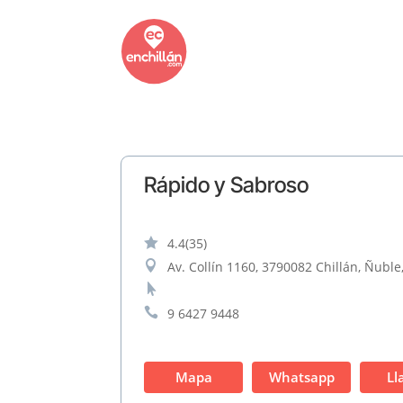
Rápido y Sabroso

4.4
(35)

Av. Collín 1160, 3790082 Chillán, Ñuble


9 6427 9448
Mapa
Whatsapp
Ll