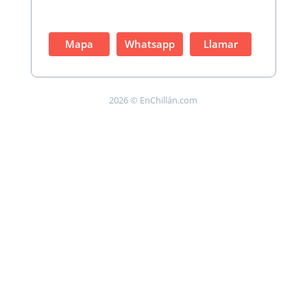
Mapa
Whatsapp
Llamar
2026 © EnChillán.com