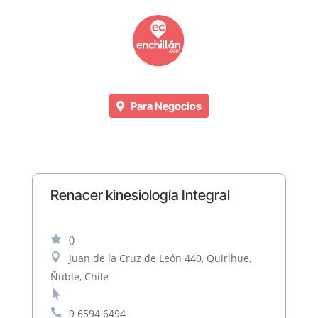
Para Negocios
Renacer kinesiología Integral

()

Juan de la Cruz de León 440, Quirihue,
Ñuble, Chile


9 6594 6494