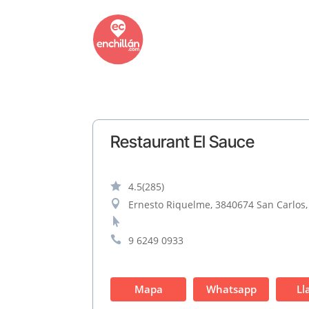
Restaurant El Sauce

4.5
(285)

Ernesto Riquelme, 3840674 San Carlos,


9 6249 0933
Mapa
Whatsapp
Ll