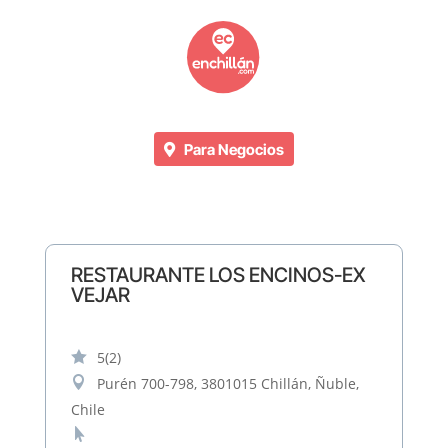
Para Negocios
RESTAURANTE LOS ENCINOS-EX
VEJAR

5
(2)

Purén 700-798, 3801015 Chillán, Ñuble,
Chile
