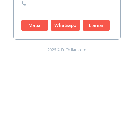

Mapa
Whatsapp
Llamar
2026 © EnChillán.com