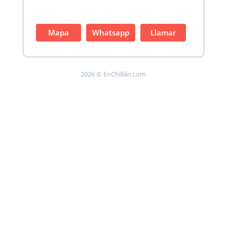
Mapa
Whatsapp
Llamar
2026 © EnChillán.com