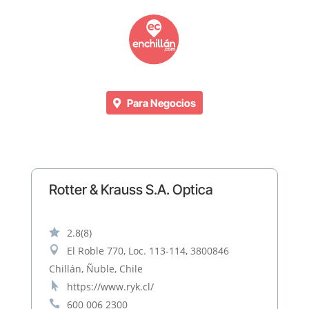
Para Negocios
Rotter & Krauss S.A. Optica

2.8
(8)

El Roble 770, Loc. 113-114, 3800846
Chillán, Ñuble, Chile

https://www.ryk.cl/

600 006 2300