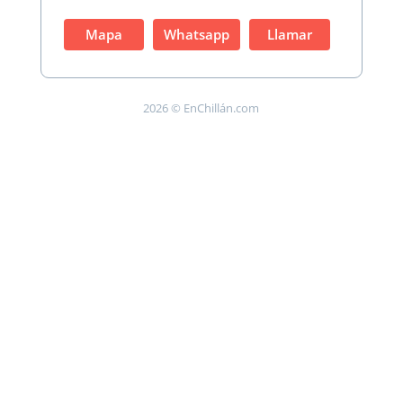
Mapa
Whatsapp
Llamar
2026 © EnChillán.com