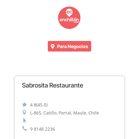
Para Negocios
Sabrosita Restaurante

4.8
(45.0)

L-865, Catillo, Parral, Maule, Chile


9 8148 2236