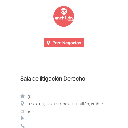
Para Negocios
Sala de litigación Derecho

()

9273+6H, Las Mariposas, Chillán, Ñuble,
Chile

