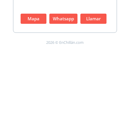
Mapa
Whatsapp
Llamar
2026 © EnChillán.com