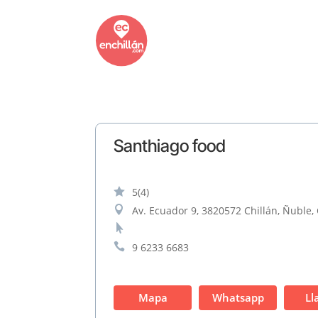
Santhiago food

5
(4)

Av. Ecuador 9, 3820572 Chillán, Ñuble, 


9 6233 6683
Mapa
Whatsapp
Ll