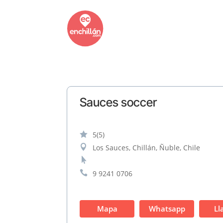
Sauces soccer

5
(5)

Los Sauces, Chillán, Ñuble, Chile


9 9241 0706
Mapa
Whatsapp
Ll