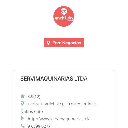
Para Negocios
SERVIMAQUINARIAS LTDA

4.9
(12)

Carlos Condell 731, 3930135 Bulnes,
Ñuble, Chile

http://www.servimaquinarias.cl/

9 6898 0277