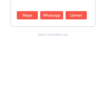
Mapa
Whatsapp
Llamar
2026 © EnChillán.com