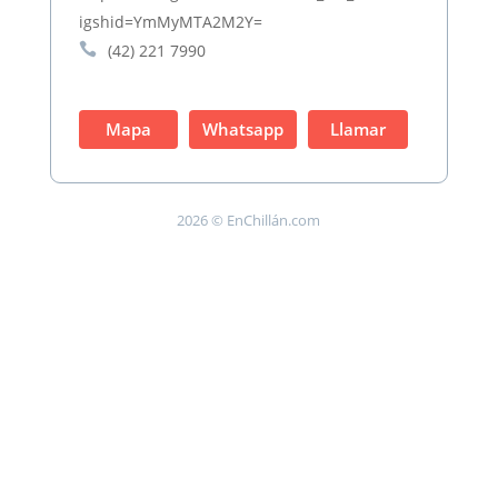
igshid=YmMyMTA2M2Y=

(42) 221 7990
Mapa
Whatsapp
Llamar
2026 © EnChillán.com