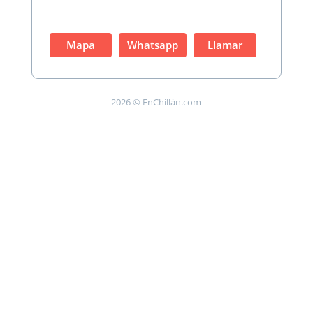
Mapa
Whatsapp
Llamar
2026 © EnChillán.com