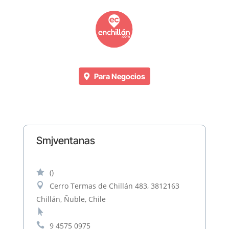
Para Negocios
Smjventanas

()

Cerro Termas de Chillán 483, 3812163
Chillán, Ñuble, Chile


9 4575 0975