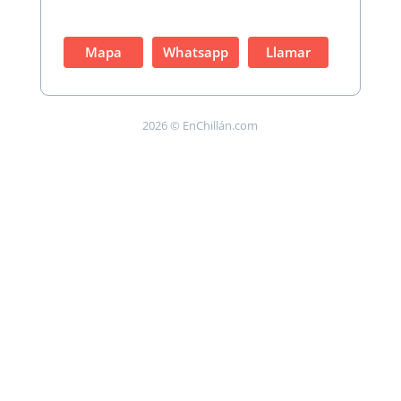
Mapa
Whatsapp
Llamar
2026 © EnChillán.com