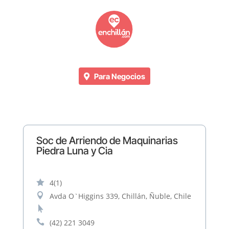
Para Negocios
Soc de Arriendo de Maquinarias
Piedra Luna y Cia

4
(1)

Avda O`Higgins 339, Chillán, Ñuble, Chile


(42) 221 3049