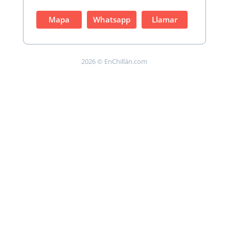
Mapa
Whatsapp
Llamar
2026 © EnChillán.com