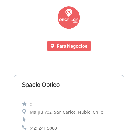
Para Negocios
Spacio Optico

()

Maipú 702, San Carlos, Ñuble, Chile


(42) 241 5083