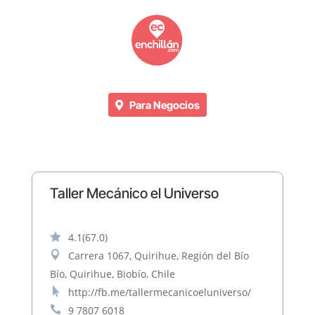
Para Negocios
Taller Mecánico el Universo

4.1
(67.0)

Carrera 1067, Quirihue, Región del Bío
Bío, Quirihue, Biobío, Chile

http://fb.me/tallermecanicoeluniverso/

9 7807 6018