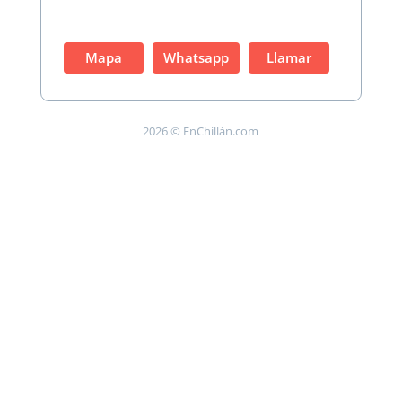
Mapa
Whatsapp
Llamar
2026 © EnChillán.com