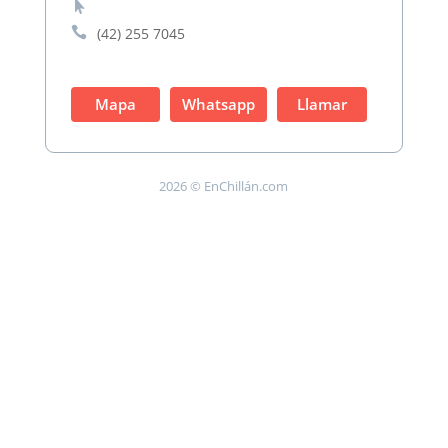


(42) 255 7045
Mapa
Whatsapp
Llamar
2026 © EnChillán.com