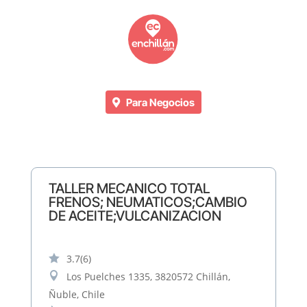
Para Negocios
TALLER MECANICO TOTAL
FRENOS; NEUMATICOS;CAMBIO
DE ACEITE;VULCANIZACION

3.7
(6)

Los Puelches 1335, 3820572 Chillán,
Ñuble, Chile